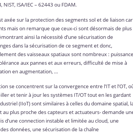
, NIST, ISA/IEC – 62443 ou FDAM.
st axée sur la protection des segments sol et de liaison car
uants mais on remarque que ceux-ci sont désormais de plus
démontrant ainsi la nécessité d’une sécurisation de
nges dans la sécurisation de ce segment et donc,
galement des vaisseaux spatiaux sont nombreux : puissanc
tolérance aux pannes et aux erreurs, difficulté de mise à
ation en augmentation, …
ation se concentrent sur la convergence entre l’IT et l’OT, o
ller et tenir à jour les systèmes IT/OT tout en les gardant
dustriel (IIoT) sont similaires à celles du domaine spatial, l
fait au plus proche des capteurs et actuateurs- demande un
vis d’une connection instable et limitée au cloud, une
té des données, une sécurisation de la chaîne