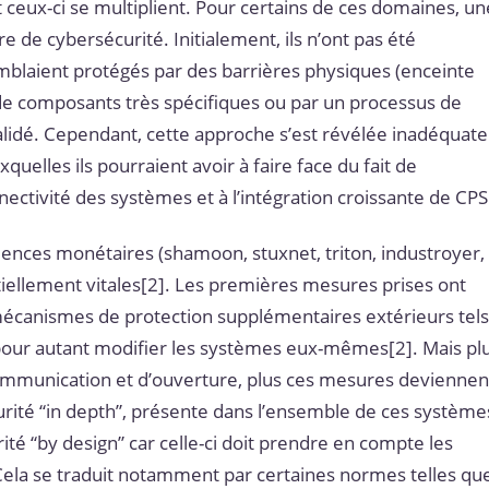
ceux-ci se multiplient. Pour certains de ces domaines, un
e de cybersécurité. Initialement, ils n’ont pas été
mblaient protégés par des barrières physiques (enceinte
n de composants très spécifiques ou par un processus de
lidé. Cependant, cette approche s’est révélée inadéquate
quelles ils pourraient avoir à faire face du fait de
nectivité des systèmes et à l’intégration croissante de CPS
uences monétaires (shamoon, stuxnet, triton, industroyer,
ntiellement vitales[2]. Les premières mesures prises ont
mécanismes de protection supplémentaires extérieurs tel
 pour autant modifier les systèmes eux-mêmes[2]. Mais pl
ommunication et d’ouverture, plus ces mesures deviennen
curité “in depth”, présente dans l’ensemble de ces système
té “by design” car celle-ci doit prendre en compte les
Cela se traduit notamment par certaines normes telles qu