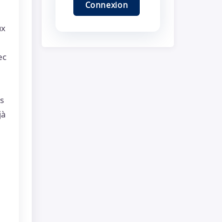
ux
ec
s
jà
s