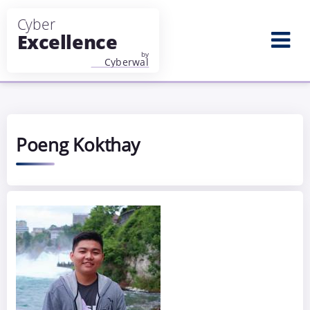
Aller au contenu principal
Poeng Kokthay